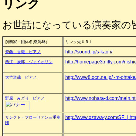
リンク
お世話になっている演奏家の皆
演奏家・団体名(敬称略)
リンク先ＵＲＬ
http://sound.jp/s-kaori/
齊藤 香織 ピアノ
http://homepage3.nifty.com/nishie
西江 辰郎
ヴァイオリン
http://www8.ocn.ne.jp/~m-ohtake
大竹道哉 ピアノ
http://www.nohara-d.com/main.ht
野原 みどり
ピアノ
http://www.ozawa-y.com/SF_j.ht
サンクト・フローリアン三重奏
団