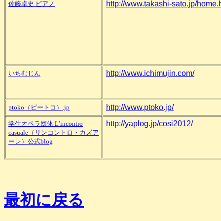
http://www.takashi-sato.jp/home.
佐藤卓史 ピアノ
http://www.ichimujin.com/
いちむじん
http://www.ptoko.jp/
ptoko（ピートコ）.jp
http://yaplog.jp/cosi2012/
学生オペラ団体 L’incontro
casuale（リンコントロ・カズア
ーレ）公式blog
最初に戻る