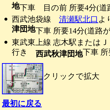
地
下車 目の前 所要4分(
西武池袋線
清瀬駅北口
よ
津団地
下車 所要14分(道路
東武東上線 志木駅または
行き
下車 
西武秋津団地
クリックで拡大
最初に戻る