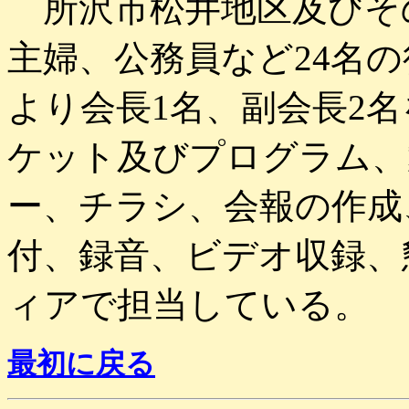
所沢市松井地区及びそ
主婦、公務員など
24
名の
より会長
1
名、副会長
2
名
ケット及びプログラム、
ー、チラシ、会報の作成
付、録音、ビデオ収録、
ィアで担当している。
最初に戻る