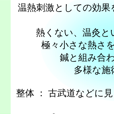
温熱刺激としての効果
熱くない、温灸と
極々小さな熱さ
鍼と組み合
多様な施
整体 ： 古武道などに