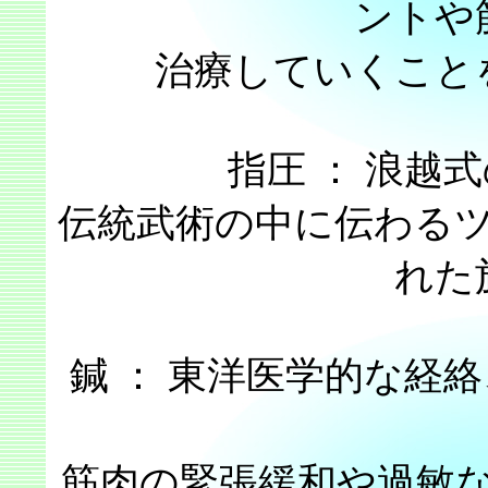
ントや
治療していくこと
指圧 ： 浪越
伝統武術の中に伝わる
れた
鍼 ： 東洋医学的な経
筋肉の緊張緩和や過敏