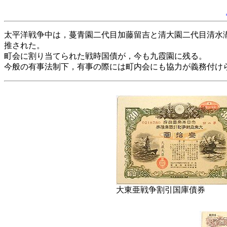
太平洋戦争中は，蔓青園二代目加藤留吉と清大園二代目清水
推された。
町会に割り当てられた戦時国債が，今も九霞園に残る。
今般の有事法制下，有事の際には町内会にも協力が義務付け
大東亜戦争割引国庫債券